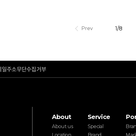
1/8
Prev
메일주소무단수집거부
About
Service
Por
About us
Special
Bra
Location
Brand
Mar