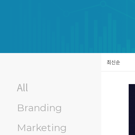
최신순
ke
All
Branding
Marketing