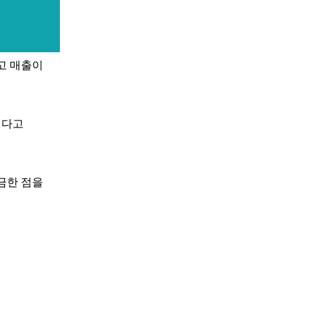
고 매출이
낸다고
금한 점을