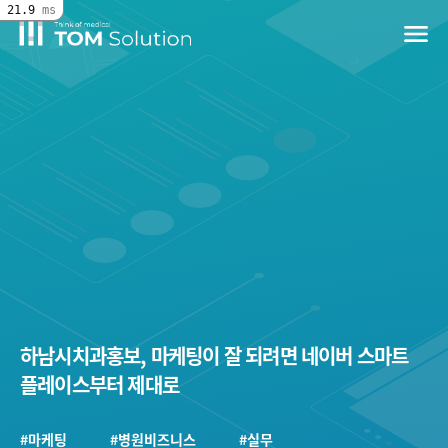
21.9
ms
menu
하남시치과홍보, 마케팅이 잘 되려면 네이버 스마트
플레이스부터 제대로
#마케팅
#병원비즈니스
#실무