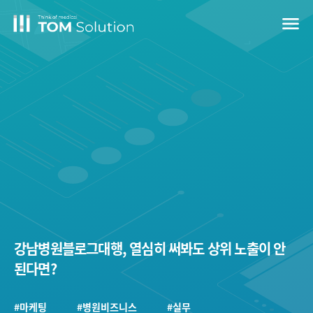
menu
강남병원블로그대행, 열심히 써봐도 상위 노출이 안
된다면?
#마케팅
#병원비즈니스
#실무