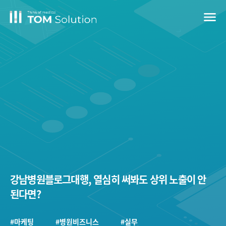
menu
강남병원블로그대행, 열심히 써봐도 상위 노출이 안
된다면?
#마케팅
#병원비즈니스
#실무