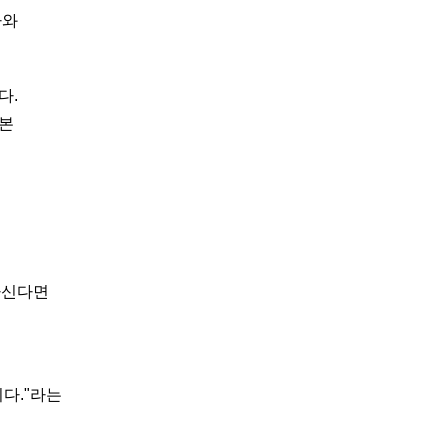
짜와
다.
기본
 하신다면
다."라는