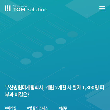
menu
부산병원마케팅회사, 개원 2개월 차 환자 1,300명 피
부과 비결은?
#마케팅
#병원비즈니스
#실무